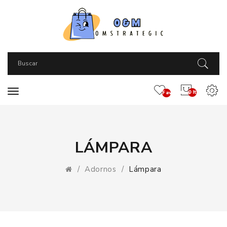
0 Item(s) -
Favoritos
(0)
LÁMPARA
Adornos
Lámpara