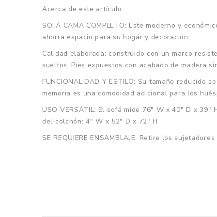
Acerca de este artículo
SOFÁ CAMA COMPLETO: Este moderno y económico s
ahorra espacio para su hogar y decoración.
Calidad elaborada: construido con un marco resist
sueltos. Pies expuestos con acabado de madera sin
FUNCIONALIDAD Y ESTILO: Su tamaño reducido se a
memoria es una comodidad adicional para los hué
USO VERSÁTIL: El sofá mide 76" W x 40" D x 39" H. 
del colchón: 4" W x 52" D x 72" H
SE REQUIERE ENSAMBLAJE: Retire los sujetadores de