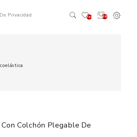
 De Privacidad
0 Item(s) -
Favoritos
(0)
coelástica
1 Con Colchón Plegable De