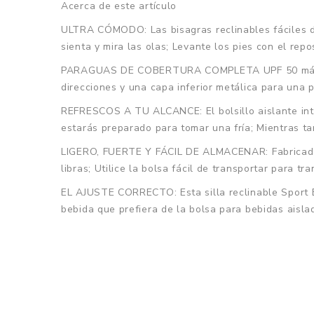
Acerca de este artículo
ULTRA CÓMODO: Las bisagras reclinables fáciles de
sienta y mira las olas; Levante los pies con el rep
PARAGUAS DE COBERTURA COMPLETA UPF 50 más PROT
direcciones y una capa inferior metálica para una 
REFRESCOS A TU ALCANCE: El bolsillo aislante inte
estarás preparado para tomar una fría; Mientras ta
LIGERO, FUERTE Y FÁCIL DE ALMACENAR: Fabricada co
libras; Utilice la bolsa fácil de transportar para t
EL AJUSTE CORRECTO: Esta silla reclinable Sport B
bebida que prefiera de la bolsa para bebidas aisla