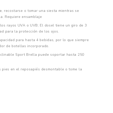
e, recostarse o tomar una siesta mientras se
lla. Requiere ensamblaje
 rayos UVA o UVB; El dosel tiene un giro de 3
d para la protección de los ojos.
apacidad para hasta 4 bebidas, por lo que siempre
dor de botellas incorporado.
clinable Sport Brella puede soportar hasta 250
s pies en el reposapiés desmontable o tome la