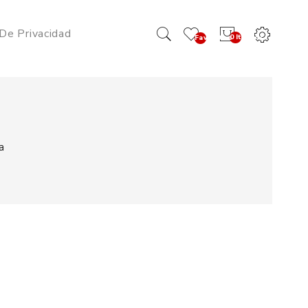
 De Privacidad
0 Item(s) -
Favoritos
(0)
a