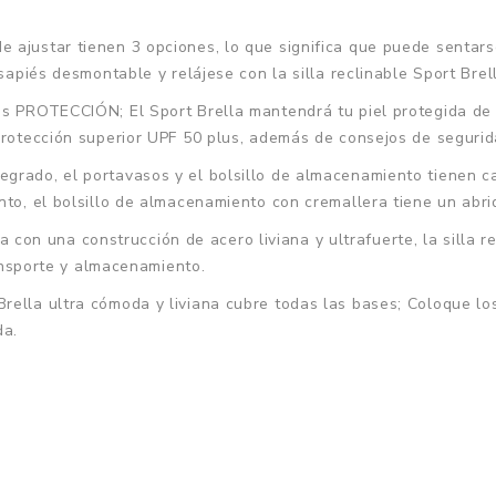
 ajustar tienen 3 opciones, lo que significa que puede sentars
osapiés desmontable y relájese con la silla reclinable Sport Bre
ECCIÓN; El Sport Brella mantendrá tu piel protegida de los
protección superior UPF 50 plus, además de consejos de segurida
grado, el portavasos y el bolsillo de almacenamiento tienen c
nto, el bolsillo de almacenamiento con cremallera tiene un abri
n una construcción de acero liviana y ultrafuerte, la silla re
ransporte y almacenamiento.
rella ultra cómoda y liviana cubre todas las bases; Coloque lo
da.